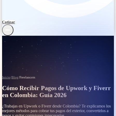
Cotizar
Remesas internacionales
Blog y guías
Inicio
/
Blog
/
Freelancers
Centro de ayuda
Cómo Recibir Pagos de Upwork y Fiverr
Términos y legal
en Colombia: Guía 2026
Verificación
¿Trabajas en Upwork o Fiverr desde Colombia? Te explicamos los
mejores métodos para cobrar tus pagos del exterior, convertirlos a
Quiénes somos
pesos y evitar comisiones innecesarias.