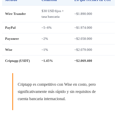
$30 USD fijos +
Wire Transfer
~$1.890.000
tasa bancaria
PayPal
~5–6%
~$1.974.000
Payoneer
~2%
~$2.058.000
Wise
~1%
~$2.079.000
Criptapp (USDT)
~1.45%
~$2.069.400
Criptapp es competitivo con Wise en costo, pero
significativamente más rápido y sin requisitos de
cuenta bancaria internacional.