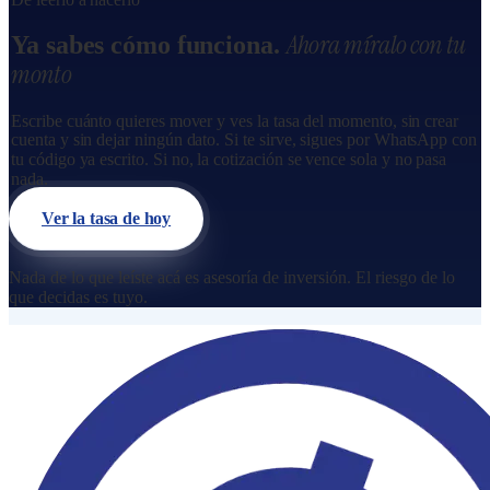
Ahora míralo con tu
Ya sabes cómo funciona.
monto
Escribe cuánto quieres mover y ves la tasa del momento, sin crear
cuenta y sin dejar ningún dato. Si te sirve, sigues por WhatsApp con
tu código ya escrito. Si no, la cotización se vence sola y no pasa
nada.
Ver la tasa de hoy
Nada de lo que leíste acá es asesoría de inversión. El riesgo de lo
que decidas es tuyo.