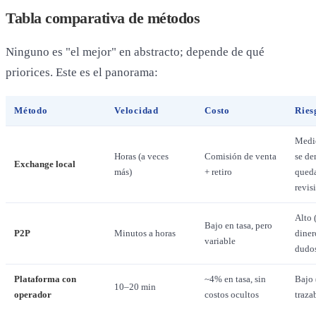
Tabla comparativa de métodos
Ninguno es "el mejor" en abstracto; depende de qué
priorices. Este es el panorama:
Método
Velocidad
Costo
Ries
Medio
Horas (a veces
Comisión de venta
se de
Exchange local
más)
+ retiro
qued
revis
Alto 
Bajo en tasa, pero
P2P
Minutos a horas
diner
variable
dudo
Plataforma con
~4% en tasa, sin
Bajo 
10–20 min
operador
costos ocultos
traza