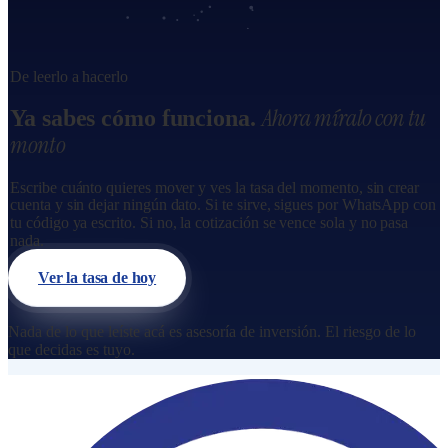
De leerlo a hacerlo
Ahora míralo con tu
Ya sabes cómo funciona.
monto
Escribe cuánto quieres mover y ves la tasa del momento, sin crear
cuenta y sin dejar ningún dato. Si te sirve, sigues por WhatsApp con
tu código ya escrito. Si no, la cotización se vence sola y no pasa
nada.
Ver la tasa de hoy
Nada de lo que leíste acá es asesoría de inversión. El riesgo de lo
que decidas es tuyo.