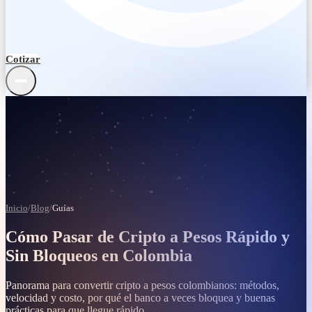
Cotizar
Remesas internacionales
Blog y guías
Inicio
/
Blog
/
Guías
Centro de ayuda
Cómo Pasar de Cripto a Pesos Rápido y
Términos y legal
Sin Bloqueos en Colombia
Verificación
Panorama para convertir cripto a pesos colombianos: métodos,
velocidad y costo, por qué el banco a veces bloquea y buenas
Quiénes somos
prácticas para que llegue rápido.