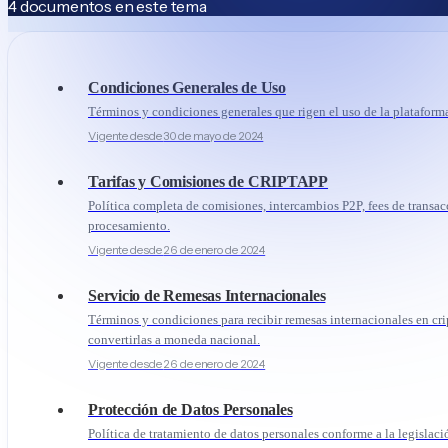
4
documentos
en este tema
Referidos
Condiciones Generales de Uso
Términos y condiciones generales que rigen el uso de la platafor
Vigente desde
30 de mayo de 2024
Tarifas y Comisiones de CRIPTAPP
Política completa de comisiones, intercambios P2P, fees de transa
procesamiento.
Vigente desde
26 de enero de 2024
Servicio de Remesas Internacionales
Términos y condiciones para recibir remesas internacionales en c
convertirlas a moneda nacional.
Vigente desde
26 de enero de 2024
Protección de Datos Personales
Política de tratamiento de datos personales conforme a la legislac