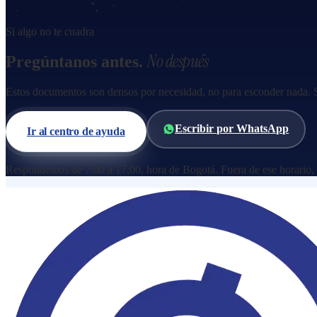
Si algo no te cuadra
No después
Pregúntanos antes.
Estos documentos son densos por necesidad, no para esconder nada. Si
Escribir por WhatsApp
Ir al centro de ayuda
Respondemos de 7:00 a 17:00, hora de Bogotá. Fuera de ese horario, a