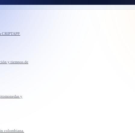
ma CRIPTAPP.
cción y tiempos de
riptomonedas y
ión colombiana.