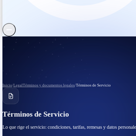
Remesas internacionales
Blog y guías
Inicio
/
Legal
Términos y documentos legales
/
Términos de Servicio
Centro de ayuda
Términos y legal
Términos de Servicio
Verificación
Lo que rige el servicio: condiciones, tarifas, remesas y datos personale
Quiénes somos